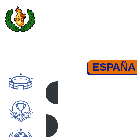
Saltar
al
contenido
ESPAÑA 
ESPAÑA – IR