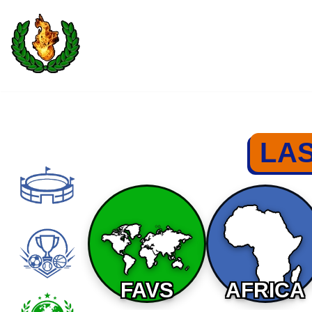
Saltar
al
contenido
LA
FAVS
AFRICA