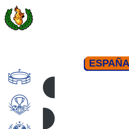
Saltar
al
contenido
ESPAÑA
ESPAÑA –