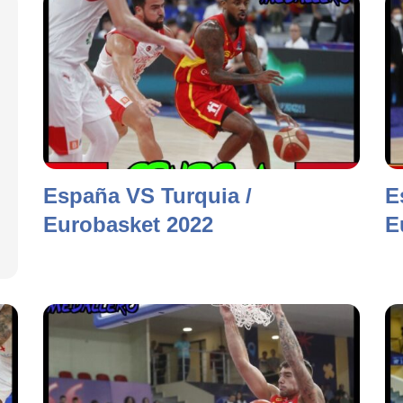
España VS Turquia /
E
Eurobasket 2022
E