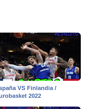
spaña VS Finlandia /
urobasket 2022