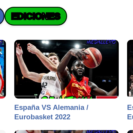
EDICIONES
España VS Alemania /
E
Eurobasket 2022
E