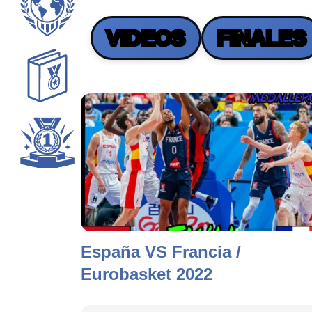
VIDEOS
FINALES
España VS Francia /
Eurobasket 2022