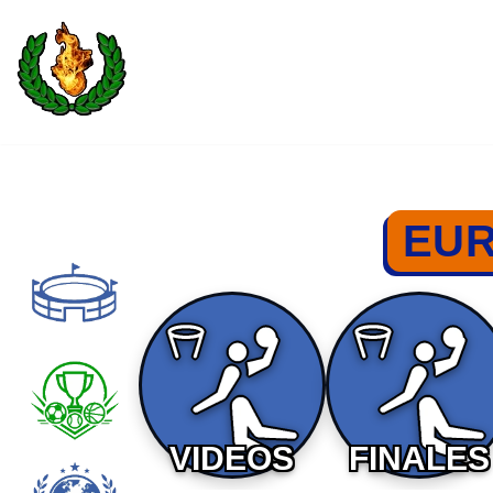
Saltar
al
contenido
EUR
VIDEOS
FINALES