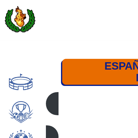
Saltar
al
contenido
ESPAÑ
ESPAÑA – ITALI