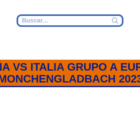
A VS ITALIA GRUPO A E
MONCHENGLADBACH 202
A / GRUPO A / EUROPEO MONCH