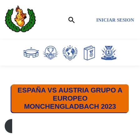
Saltar
INICIAR SESION
al
contenido
ESPAÑA VS AUSTRIA GRUPO A
EUROPEO
MONCHENGLADBACH 2023
ESPAÑA – AUSTRIA / GRUPO A / EUROPEO