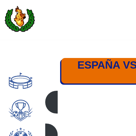
Saltar
al
contenido
ESPAÑA VS
ESPAÑA – TURQUÍA