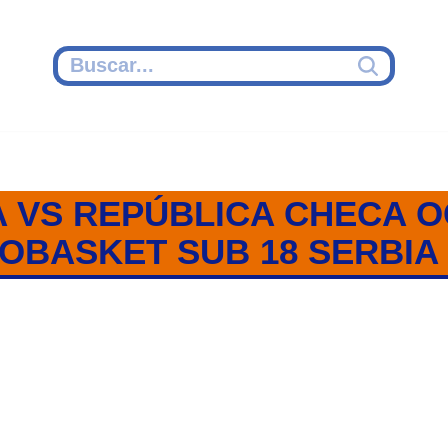
 VS REPÚBLICA CHECA 
OBASKET SUB 18 SERBIA 
ECA / OCTAVOS / EUROBASKET S