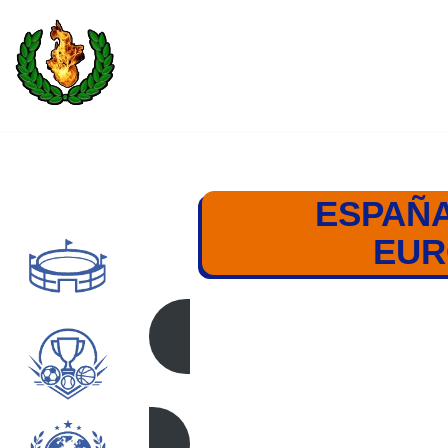
Saltar
al
contenido
ESPAÑA
EUR
ESPAÑA – REP. CH