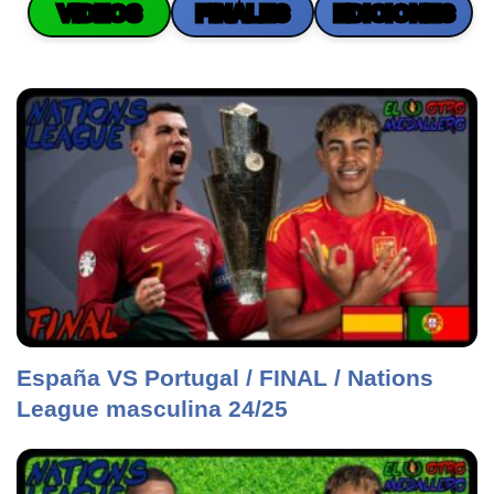
VIDEOS
FINALES
EDICIONES
España VS Portugal / FINAL / Nations
League masculina 24/25