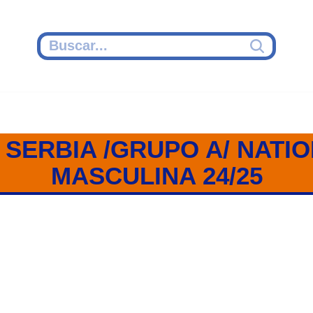
 SERBIA /GRUPO A/ NATI
MASCULINA 24/25
 / GRUPO A / NATIONS LEAGUE