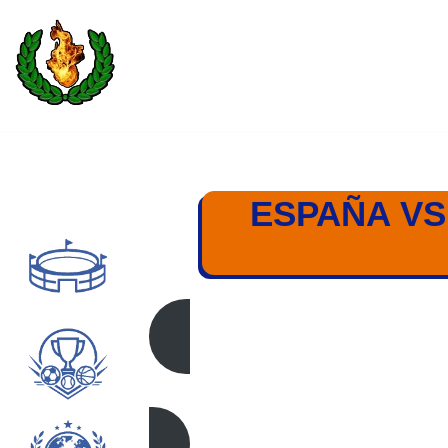
Saltar
al
contenido
ESPAÑA VS
ESPAÑA – SERBIA