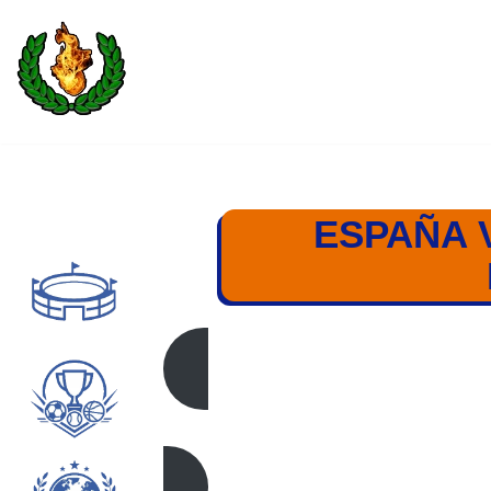
Saltar
al
contenido
ESPAÑA 
ESPAÑA – DINAMARC