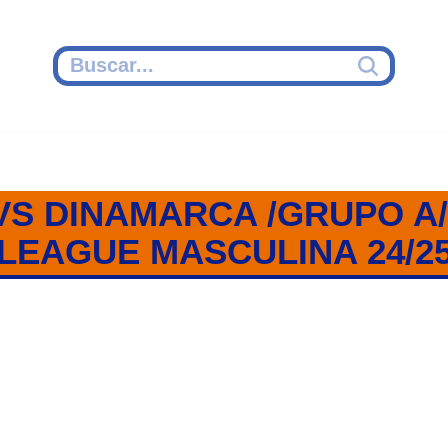
VS DINAMARCA /GRUPO A/
LEAGUE MASCULINA 24/2
A / GRUPO A / NATIONS LEAG