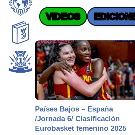
VIDEOS
EDICION
Países Bajos – España
/Jornada 6/ Clasificación
Eurobasket femenino 2025