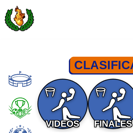
Saltar
al
contenido
CLASIFI
VIDEOS
FINALES