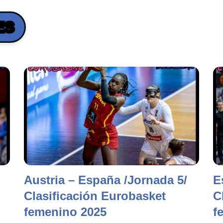
ES
Austria – España /Jornada 5/
E
Clasificación Eurobasket
C
femenino 2025
f