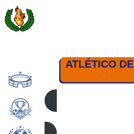
Saltar
al
contenido
ATLÉTICO DE
ATLETICO MADR