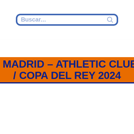
 MADRID – ATHLETIC CLUB
/ COPA DEL REY 2024
ID – ATHELTIC CLUB / SEMIFINA