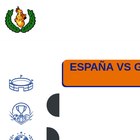
Saltar
al
contenido
ESPAÑA VS 
ESPAÑA – G