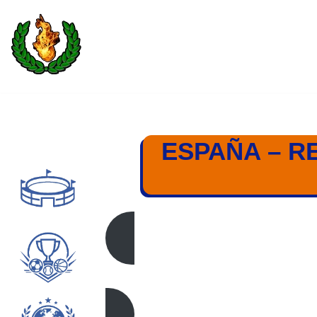
Saltar
al
contenido
ESPAÑA – RE
ESPAÑA – REP. 