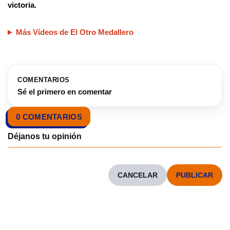
victoria.
Más Vídeos de El Otro Medallero
COMENTARIOS
Sé el primero en comentar
0 COMENTARIOS
CANCELAR