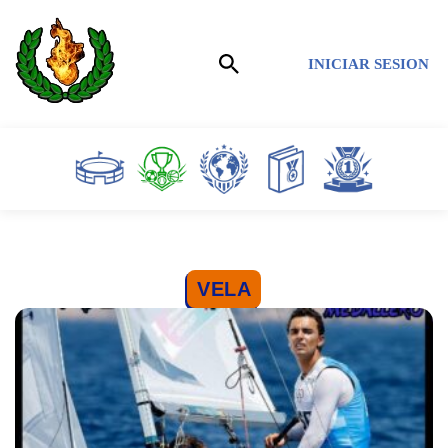
Saltar
INICIAR SESION
al
contenido
VELA