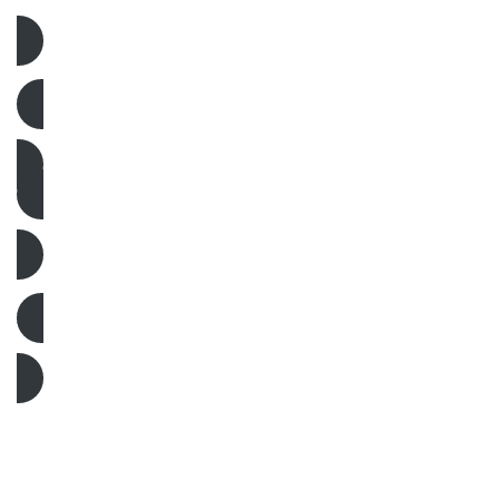
ARGENTINA 2024
Argentina 2024
Waterpolo
España