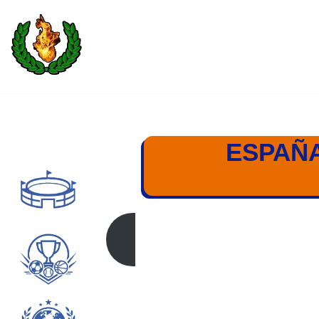
Saltar
al
contenido
ESPAÑA
ESPAÑA – PORTUGA