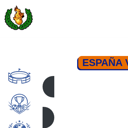
Saltar
al
contenido
ESPAÑA 
ESPAÑA – I