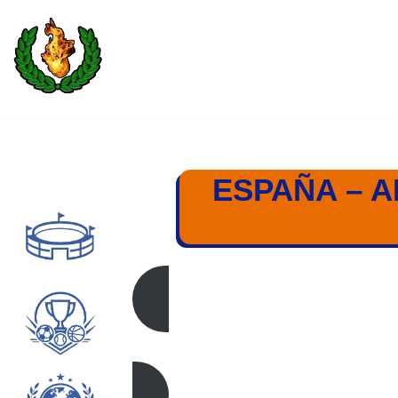
Saltar
al
contenido
ESPAÑA – A
ESPAÑA – ALEMAN