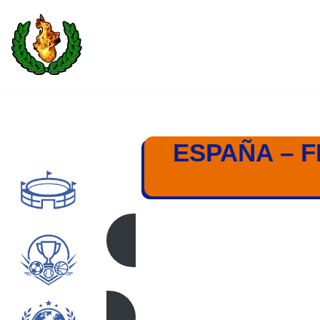
Saltar
al
contenido
ESPAÑA – F
ESPAÑA – FRANCIA