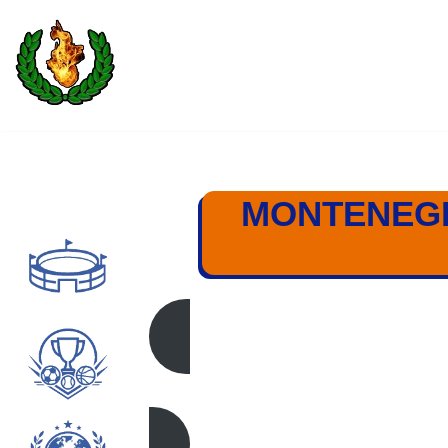
Saltar
al
contenido
MONTENEGR
ESPAÑA – MONTEN