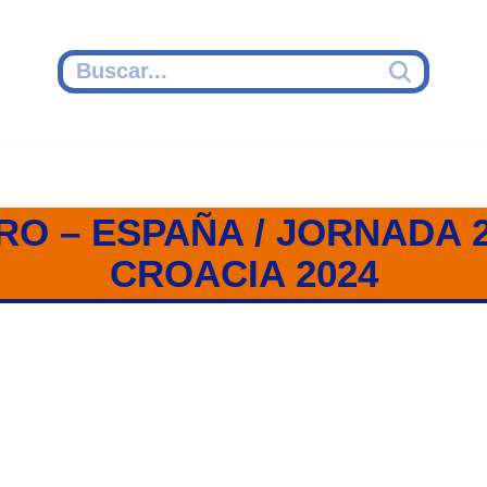
O – ESPAÑA / JORNADA 2
CROACIA 2024
EGRO / JORNADA 2 / EUROPE