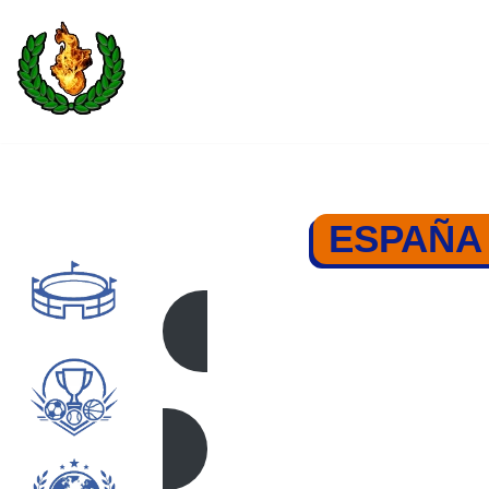
Saltar
al
contenido
ESPAÑA 
ESPAÑ