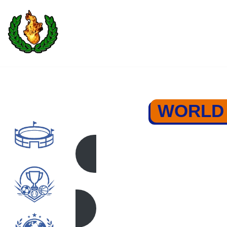
Saltar
al
contenido
WORLD 
WORLD