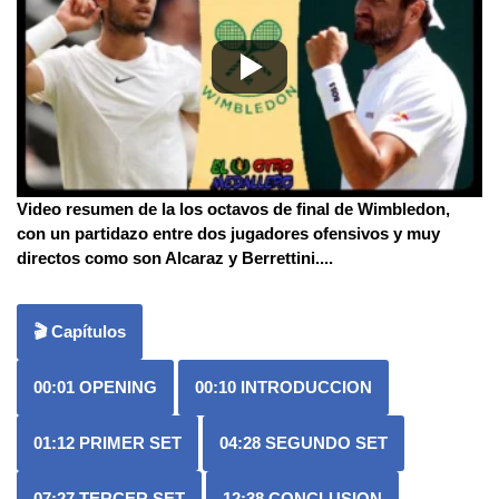
Video resumen de la los octavos de final de Wimbledon,
con un partidazo entre dos jugadores ofensivos y muy
directos como son Alcaraz y Berrettini.
...
🎬 Capítulos
00:01
OPENING
00:10
INTRODUCCION
01:12
PRIMER SET
04:28
SEGUNDO SET
07:27
TERCER SET
12:38
CONCLUSION