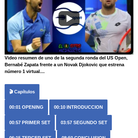
Video resumen de uno de la segunda ronda del US Open,
Bernabé Zapata frente a un Novak Djokovic que estrena
número 1 virtual.
...
🎬 Capítulos
00:01
OPENING
00:10
INTRODUCCION
00:57
PRIMER SET
03:57
SEGUNDO SET
06:15
TERCER SET
08:50
CONCLUSION