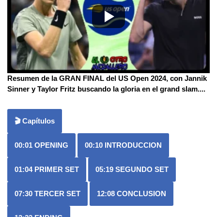
Resumen de la GRAN FINAL del US Open 2024, con Jannik
Sinner y Taylor Fritz buscando la gloria en el grand slam.
...
🎬 Capítulos
00:01
OPENING
00:10
INTRODUCCION
01:04
PRIMER SET
05:19
SEGUNDO SET
07:30
TERCER SET
12:08
CONCLUSION