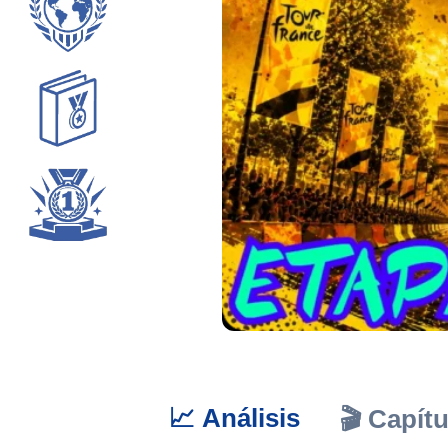
📈 Análisis
🎬 Capít