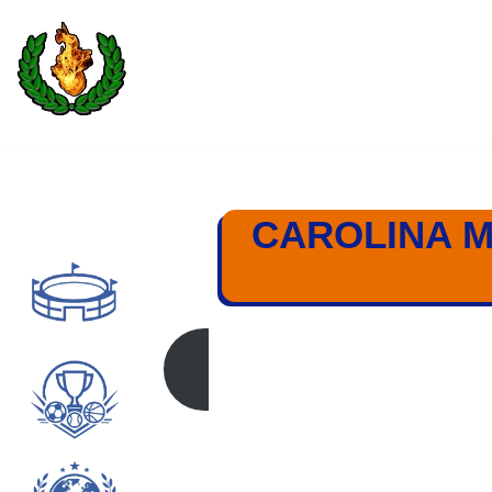
Saltar
al
contenido
CAROLINA M
CAROLINA MARÍN 