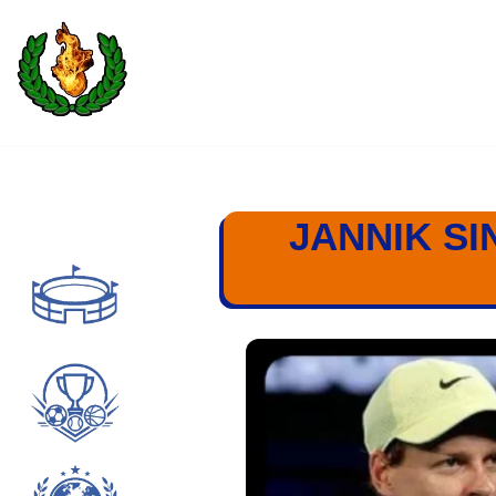
Saltar
al
contenido
JANNIK SI