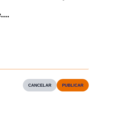
.
...
CANCELAR