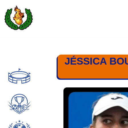
Saltar
al
contenido
JÉSSICA BO