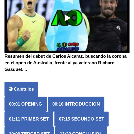
Resumen del debut de Carlos Alcaraz, buscando la corona
en el open de Australia, frente al ya veterano Richard
Gasquet.
...
🎬 Capítulos
00:01
OPENING
00:10
INTRODUCCION
01:11
PRIMER SET
07:15
SEGUNDO SET
10:00
TERCER SET
13:29
CONCLUSION