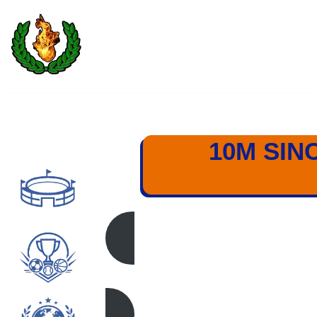
Saltar
al
contenido
10M SIN
10M FEME