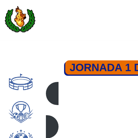
Saltar
al
contenido
JORNADA 1 
JORNADA