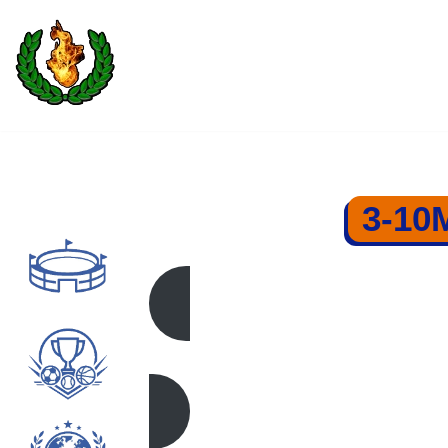
Saltar
al
contenido
3-10
3-10M