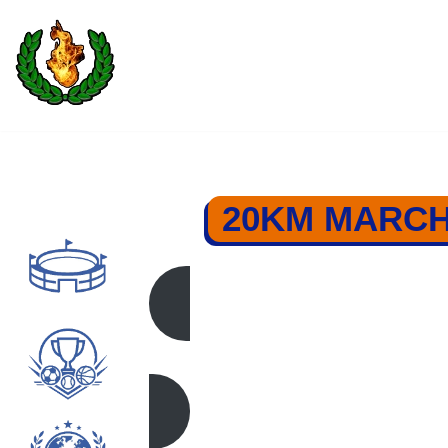
Saltar
al
contenido
20KM MARCH
20 KM MARC