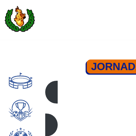
Saltar
al
contenido
JORNAD
JORN