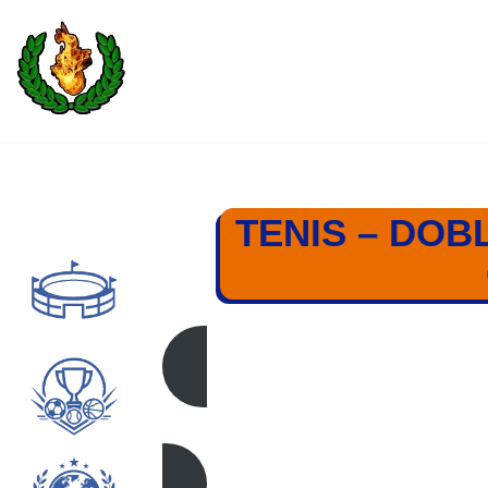
Saltar
al
contenido
TENIS – DOB
DOBL