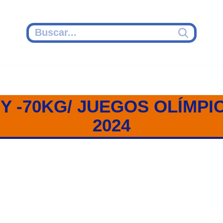
 Y -70KG/ JUEGOS OLÍMPI
2024
90KG Y -70KG / JUDO / PARÍS 20