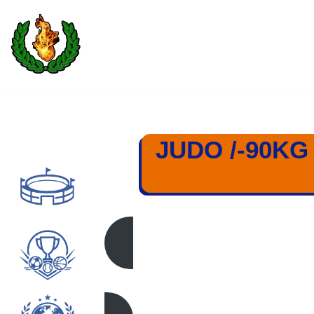
Saltar
al
contenido
JUDO /-90KG
-