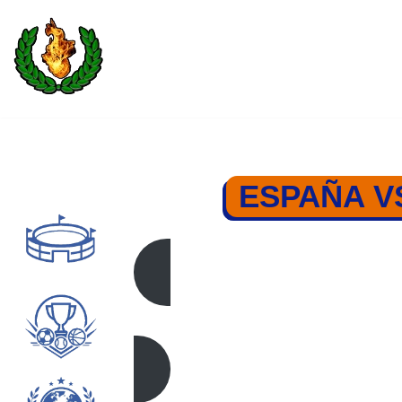
Saltar
al
contenido
ESPAÑA V
ESPAÑA – ITAL