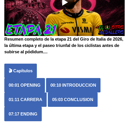
Resumen completo de la etapa 21 del Giro de Italia de 2026,
la última etapa y el paseo triunfal de los ciclistas antes de
subirse al pódidum.
...
🎬 Capítulos
00:01
OPENING
00:10
INTRODUCCION
01:11
CARRERA
05:03
CONCLUSION
07:17
ENDING