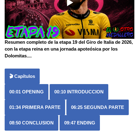
Resumen completo de la etapa 19 del Giro de Italia de 2026,
con la etapa reina en una jornada apoteósica por los
Dolomitas.
...
🎬 Capítulos
00:01
OPENING
00:10
INTRODUCCION
01:34
PRIMERA PARTE
06:25
SEGUNDA PARTE
08:50
CONCLUSION
09:47
ENDING