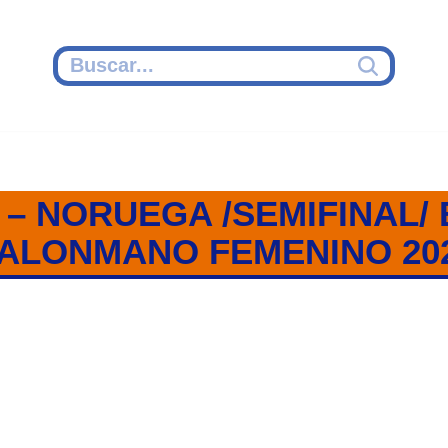
 – NORUEGA /SEMIFINAL/
ALONMANO FEMENINO 20
A / SEMIFINAL / EUROPEO B
2024