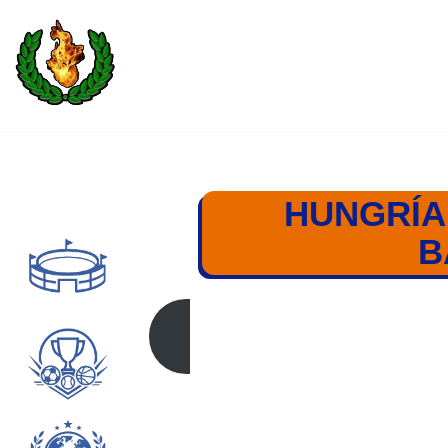
Saltar
al
contenido
HUNGRÍA
B
HUNGRÍA – NORUEG