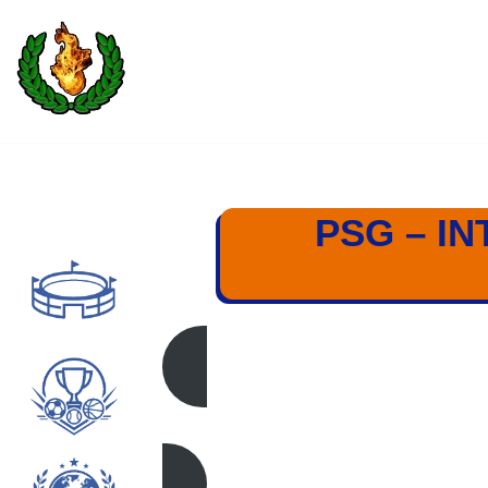
Saltar
al
contenido
PSG – IN
PSG – INTER 