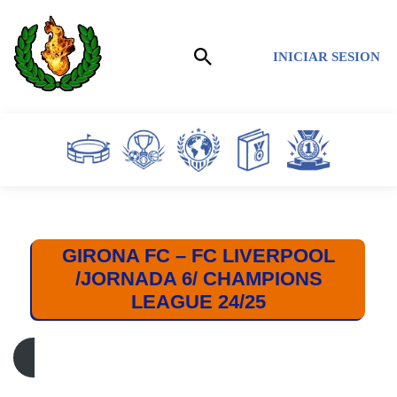
Saltar
INICIAR SESION
al
contenido
GIRONA FC – FC LIVERPOOL
/JORNADA 6/ CHAMPIONS
LEAGUE 24/25
GIRONA FC – FC LIVERPOOL / JORNADA 6 /