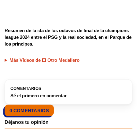
Resumen de la ida de los octavos de final de la champions
league 2024 entre el PSG y la real sociedad, en el Parque de
los príncipes.
Más Vídeos de El Otro Medallero
COMENTARIOS
Sé el primero en comentar
0 COMENTARIOS