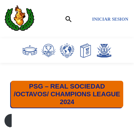
Saltar
INICIAR SESION
al
contenido
PSG – REAL SOCIEDAD
/OCTAVOS/ CHAMPIONS LEAGUE
2024
PSG – REAL SOCIEDAD / OCTAVOS / CHAMPIONS