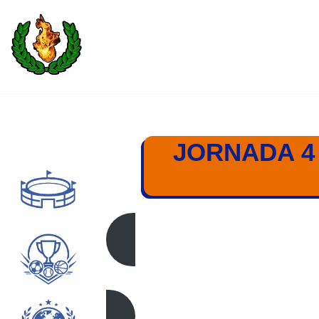
Saltar
al
contenido
JORNADA 4
SHAKTAR – FC BA