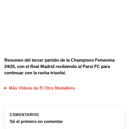
Resumen del tercer partido de la Champions Femenina
24/25, con el Real Madrid recibiendo al Parsi FC para
continuar con la racha triunfal.
Más Vídeos de El Otro Medallero
COMENTARIOS
Sé el primero en comentar