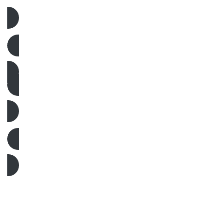
CHAMPIONS FEMENINA 2025
Fútbol
Champions fem
Real Madrid