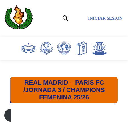
Saltar
INICIAR SESION
al
contenido
REAL MADRID – PARIS FC
/JORNADA 3 / CHAMPIONS
FEMENINA 25/26
REAL MADRID – PARIS FC / JORNADA 3 /