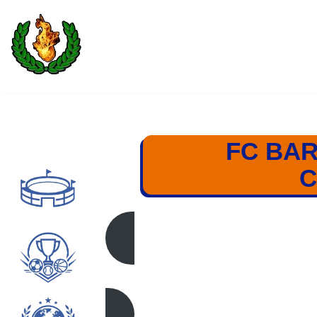
Saltar
al
contenido
FC BAR
C
FC BARCELONA – BE