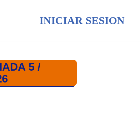
INICIAR SESION
ADA 5 /
26
ONS FEMENINA 25-26