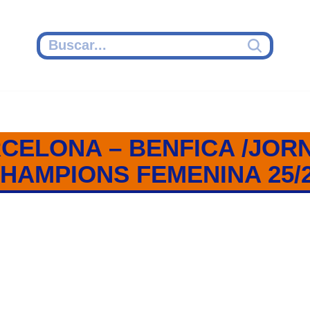
CELONA – BENFICA /JORN
HAMPIONS FEMENINA 25/
NFICA / JORNADA 5 / CHAMPI